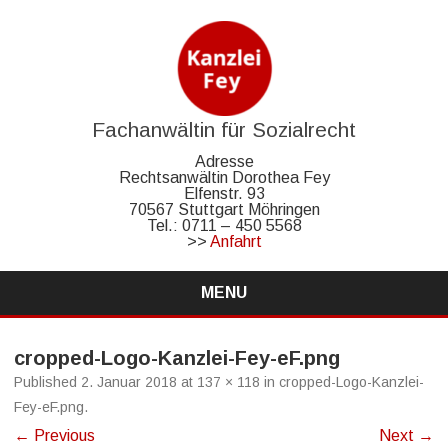
Fachanwältin für Sozialrecht
Adresse
Rechtsanwältin Dorothea Fey
Elfenstr. 93
70567 Stuttgart Möhringen
Tel.: 0711 – 450 5568
>>
Anfahrt
MENU
Skip
to
content
cropped-Logo-Kanzlei-Fey-eF.png
Published
2. Januar 2018
at
137 × 118
in
cropped-Logo-Kanzlei-
Fey-eF.png
.
← Previous
Next →