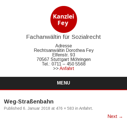
Fachanwältin für Sozialrecht
Adresse
Rechtsanwältin Dorothea Fey
Elfenstr. 93
70567 Stuttgart Möhringen
Tel.: 0711 – 450 5568
>>
Anfahrt
MENU
Skip
to
content
Weg-Straßenbahn
Published
6. Januar 2018
at
476 × 583
in
Anfahrt
.
Next →